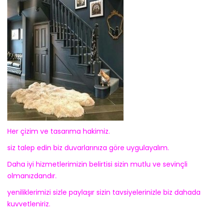
Her çizim ve tasarıma hakimiz.
siz talep edin biz duvarlarınıza göre uygulayalım.
Daha iyi hizmetlerimizin belirtisi sizin mutlu ve sevinçli
olmanızdandır.
yeniliklerimizi sizle paylaşır sizin tavsiyelerinizle biz dahada
kuvvetleniriz.