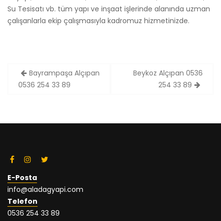
Su Tesisatı vb. tüm yapı ve inşaat işlerinde alanında uzman
çalışanlarla ekip çalışmasıyla kadromuz hizmetinizde.
Yazı
Bayrampaşa Alçıpan
Beykoz Alçıpan 0536
dolaşımı
0536 254 33 89
254 33 89
E-Posta
info@aladagyapi.com
Telefon
0536 254 33 89