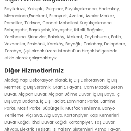
Beylikdüzü, Yakuplu, Gürpınar, Büyükçekmece, Hadımköy,
Mimarsinan,Esenkent, Esenyurt, Avcılari, Avcılar Merkez,
Parselller, Türksan, Cennet Mahallesi, Küçükçekmece,
Bahçeşehir, Başakşehir, Kayaşehir, İkitelli, Bağcılar,
Yenibosna, Şirinevler, Bakırköy, Atakent, Zeytinburnu, Fatih,
Vezneciler, Eminönü, Karaköy, Beyoğlu, Tarlabaşı, Dolapdere,
Tarabya, Şişli olmak üzere İstanbul´un birçok bölgesinde
etkin olarak çalışmaktayız.
Diğer Hizmetlerimiz
Aladağ Yapı Dekorasyon olarak, İç Dış Dekorasyon, İç Dış
Mermer, İç Dış Seramik, Granit, Fayans, Cam Mozaik, Beton
Duvar, Alçıpan Duvar, Alçıpan Bölme Duvar, İç Dış Boya, İç
Dış Boya Badana, İç Dış Tadlat, Laminant Parke, Lamine
Parke, Masif Parke, Süpürgelik, Mutfak Yenileme, Banyo
Yenileme, Alçı Sıva, Alçı Boya, Kartonpiyer, Kapı Kemerleri,
Duvar Kağıdı, İthal Duvar Kağıdı, Kartonpiyer, Taş Duvar,
Altyapı, Elektrik Tesisatı, Isı Yalıtım Sistemleri, Asma Tavan,