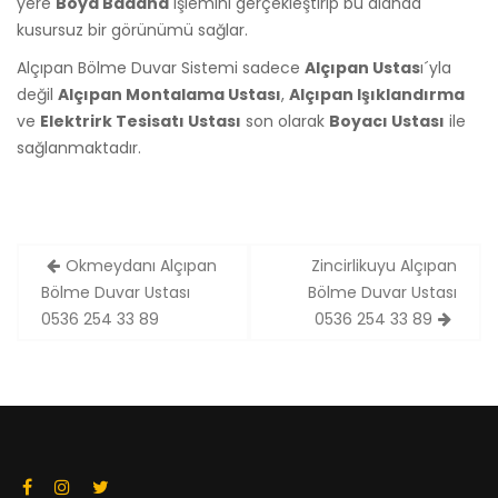
yere
Boya Badana
işlemini gerçekleştirip bu alanda
kusursuz bir görünümü sağlar.
Alçıpan Bölme Duvar Sistemi sadece
Alçıpan Ustas
ı´yla
değil
Alçıpan Montalama Ustası
,
Alçıpan Işıklandırma
ve
Elektrirk Tesisatı Ustası
son olarak
Boyacı Ustası
ile
sağlanmaktadır.
Yazı
Okmeydanı Alçıpan
Zincirlikuyu Alçıpan
dolaşımı
Bölme Duvar Ustası
Bölme Duvar Ustası
0536 254 33 89
0536 254 33 89