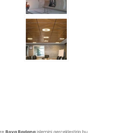
ere
Boya Badana
işlemini gerçekleştirip bu