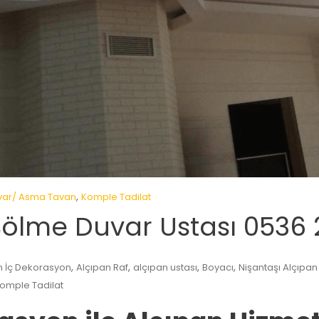
,
var/ Asma Tavan
Komple Tadilat
Bölme Duvar Ustası 0536 
,
,
,
,
n İç Dekorasyon
Alçıpan Raf
alçıpan ustası
Boyacı
Nişantaşı Alçıpan
Komple Tadilat