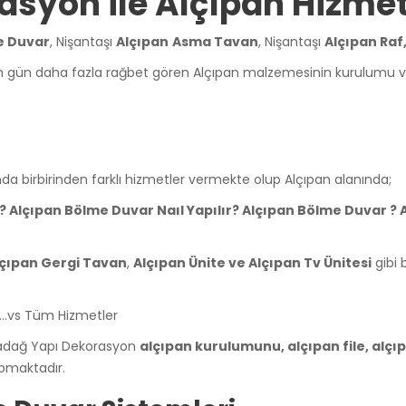
syon ile Alçıpan Hizmet
e Duvar
, Nişantaşı
Alçıpan
Asma Tavan
, Nişantaşı
Alçıpan Raf
çen gün daha fazla rağbet gören Alçıpan malzemesinin kurulumu 
da birbirinden farklı hizmetler vermekte olup Alçıpan alanında;
ı? Alçıpan Bölme Duvar Naıl Yapılır? Alçıpan Bölme Duvar ? 
lçıpan Gergi Tavan
,
Alçıpan Ünite ve Alçıpan Tv Ünitesi
gibi 
sı…vs Tüm Hizmetler
ladağ Yapı Dekorasyon
alçıpan kurulumunu
, alçıpan file, alç
pmaktadır.