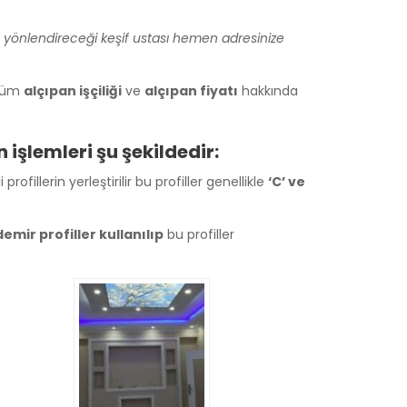
 yönlendireceği keşif ustası hemen adresinize
 tüm
alçıpan işçiliği
ve
alçıpan fiyatı
hakkında
işlemleri şu şekildedir:
fillerin yerleştirilir bu profiller genellikle
‘C’ ve
demir profiller kullanılıp
bu profiller