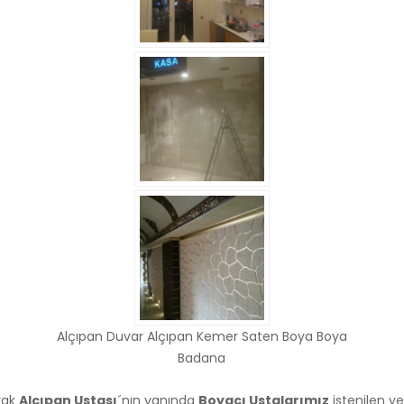
Alçıpan Duvar Alçıpan Kemer Saten Boya Boya
Badana
rak
Alçıpan Ustası
´nın yanında
Boyacı Ustalarımız
istenilen y