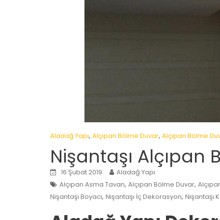
,
,
Aladağ Yapı
Alçıpan Bölme Duvar
Alçıpan Bölme Du
Nişantaşı Alçıpan 
16 Şubat 2019
Aladağ Yapı
,
,
Alçıpan Asma Tavan
Alçıpan Bölme Duvar
Alçıpa
,
,
Nişantaşı Boyacı
Nişantaşı İç Dekorasyon
Nişantaşı 