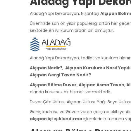
Aladağ Yapı Dekora
Aladağ Yapı Dekorasyon, Nişantaşı
Alçıpan Bölm
Ülkemizde son on yıldır popülerliği artan her ge
sektörde en iyi kurumlardan biri olmuştur.
Aladağ Yapı Dekorasyon, tadilat ve kurulum alanın
Alçıpan Nedir?, Alçıpan Kurulumu Nasıl Yapıl
Alçıpan Gergi Tavan Nedir?
Alçıpan Bölme Duvar, Alçıpan Asma Tavan
,
A
alanda kusursuz bir hizmet vermektedir.
Duvar Çıta Ustası, Alçıpan Ustası, Yağlı Boya Usta
Geniş kadrosu ve Güven veren çalışma ekibiye A
alçıpan içi ışıklandırma
işlemlerinin tümünü ya