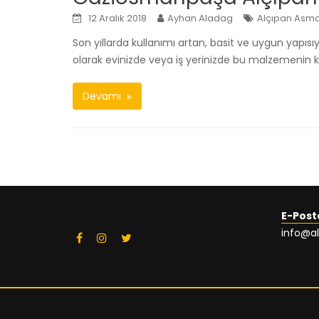
12 Aralık 2018
Ayhan Aladag
Alçıpan Asma
Son yıllarda kullanımı artan, basit ve uygun yapı
olarak evinizde veya iş yerinizde bu malzemenin k
Devamı
E-Post
info@a