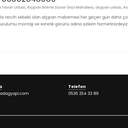
,
,
,
 Tavan Ustası
Alçıpan Bölme Duvar Gazi Mahallesi
alçıpan ustası
As
sıyla tercih sebebi olan alçıpan malzemesi her geçen gün daha ço
urulumu montajı ve estetik görünü adına sizlerin hizmetinizdeyiz
a
Telefon
ladagyapi.com
0536 254 33 89