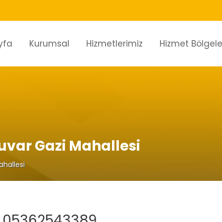
yfa
Kurumsal
Hizmetlerimiz
Hizmet Bölgele
uvar Gazi Mahallesi
hallesi
 05362543389