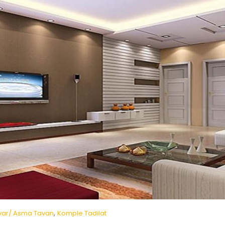
,
var/ Asma Tavan
Komple Tadilat