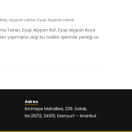
,
,
ilat
alçıpan ustası
Eyüp Alçıpan Ustası
sma Tavan, Eyüp Alçıpan Raf, Eyüp Alçıpan Boya
eri yapmakta olup bu tadilat işlerinde yeniliği ve
Adres
İncirtepe Mahallesi, 239. Sokak,
No:29/12, 34510, Esenyurt – İstanbul