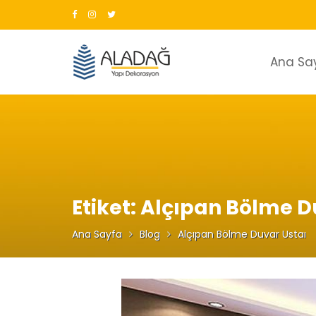
Skip
to
content
Ana Sa
Etiket:
Alçıpan Bölme D
Ana Sayfa
Blog
Alçıpan Bölme Duvar Ustaı