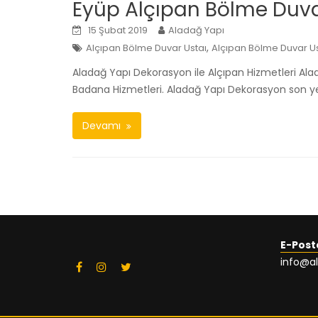
Eyüp Alçıpan Bölme Duva
15 Şubat 2019
Aladağ Yapı
,
Alçıpan Bölme Duvar Ustaı
Alçıpan Bölme Duvar Us
Aladağ Yapı Dekorasyon ile Alçıpan Hizmetleri Al
Badana Hizmetleri. Aladağ Yapı Dekorasyon son yermi
Devamı
E-Post
info@a