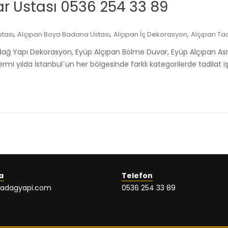
r Ustası 0536 254 33 89
,
,
,
tası
Alçıpan Boya Badana Ustası
Alçıpan İç Dekorasyon
Alçıpan Tad
adağ Yapı Dekorasyon, Eyüp Alçıpan Bölme Duvar, Eyüp Alçıpan A
 yılda İstanbul´un her bölgesinde farklı kategorilerde tadilat işl
a
Telefon
ladagyapi.com
0536 254 33 89