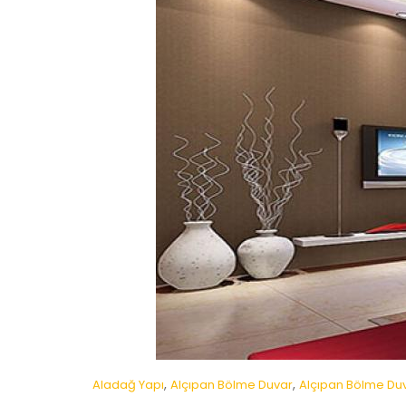
,
,
Aladağ Yapı
Alçıpan Bölme Duvar
Alçıpan Bölme Du