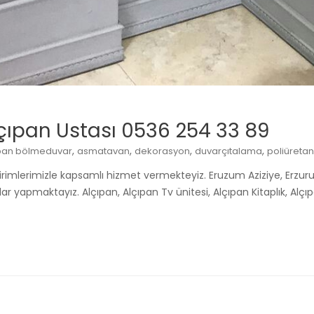
ıpan Ustası 0536 254 33 89
,
,
,
,
pan bölmeduvar
asmatavan
dekorasyon
duvarçıtalama
poliüretan
rimlerimizle kapsamlı hizmet vermekteyiz. Eruzum Aziziye, Erzuru
r yapmaktayız. Alçıpan, Alçıpan Tv ünitesi, Alçıpan Kitaplık, Alç