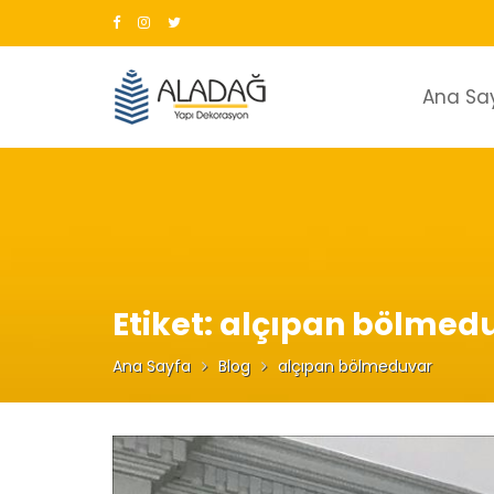
Skip
to
content
Ana Sa
Etiket:
alçıpan bölmed
Ana Sayfa
Blog
alçıpan bölmeduvar