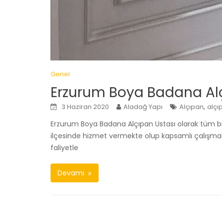
Genel
Erzurum Boya Badana Alç
,
3 Haziran 2020
Aladağ Yapı
Alçıpan
alçı
Erzurum Boya Badana Alçıpan Ustası olarak tüm bi
ilçesinde hizmet vermekte olup kapsamlı çalışmala
faliyetle
Devamı