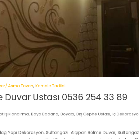
,
var/ Asma Tavan
Komple Tadilat
e Duvar Ustası 0536 254 33 89
,
,
,
,
ot Işıklandırma
Boya Badana
Boyacı
Dış Cephe Ustası
İç Dekorasyo
adağ Yapı Dekorasyon, Sultangazi Alçıpan Bölme Duvar, Sultangaz