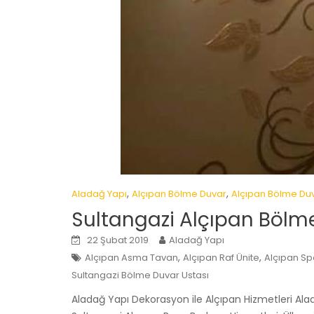
,
,
Aladağ Yapı
Alçıpan Bölme Duvar
Alçıpan Bölme Du
Sultangazi Alçıpan Bölm
22 Şubat 2019
Aladağ Yapı
,
,
Alçıpan Asma Tavan
Alçıpan Raf Ünite
Alçıpan Sp
Sultangazi Bölme Duvar Ustası
Aladağ Yapı Dekorasyon ile Alçıpan Hizmetleri Al