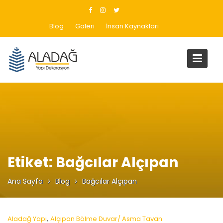
Skip
to
Blog
Galeri
İnsan Kaynakları
content
Etiket:
Bağcılar Alçıpan
Ana Sayfa
Blog
Bağcılar Alçıpan
,
Aladağ Yapı
Alçıpan Bölme Duvar/ Asma Tavan