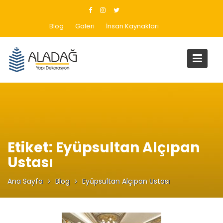
Skip
to
Blog
Galeri
İnsan Kaynakları
content
Etiket:
Eyüpsultan Alçıpan
Ustası
Ana Sayfa
Blog
Eyüpsultan Alçıpan Ustası