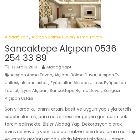
,
Aladağ Yapı
Alçıpan Bölme Duvar/ Asma Tavan
Sancaktepe Alçıpan 0536
254 33 89
13 Aralık 2018
Aladağ Yapı
,
,
Alçıpan Asma Tavan
Alçıpan Bölme Duvar
Alçıpan Tv
,
,
,
Ünitesi
alçıpan ustası
Eyüpsultan Alçıpan Ustası
Eyüpsultan
,
,
,
Tadilat
İşyeri Alçıpan
Sancaktepe Bçlme Duvar
Sarıgazi
Alçıpan Ustası
Son yıllarda kullanımı artan, basit ve uygun yapısıyla tercih
sebebi olan alçıpan malzemesi her geçen gün daha çok
tercih edilmekte. Bizler Aladağ Yapı Dekorasyon olarak
evinizde veya iş yerinizde bu malzemenin kurulumu montajı
ve estetik görünü adına sizlerin hizmetinizdeyiz. Hemen