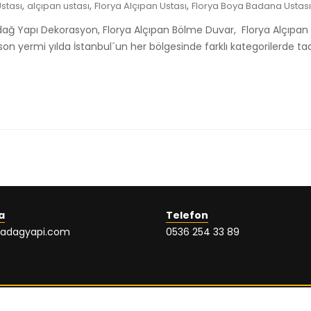
,
,
,
stası
alçıpan ustası
Florya Alçıpan Ustası
Florya Boya Badana Ustası
dağ Yapı Dekorasyon, Florya Alçıpan Bölme Duvar, Florya Alçıpan 
 yermi yılda İstanbul´un her bölgesinde farklı kategorilerde tadil
a
Telefon
ladagyapi.com
0536 254 33 89