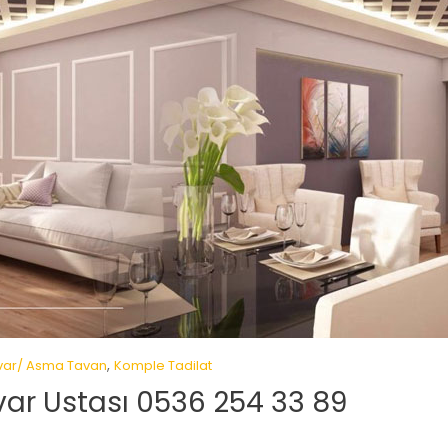
,
var/ Asma Tavan
Komple Tadilat
var Ustası 0536 254 33 89