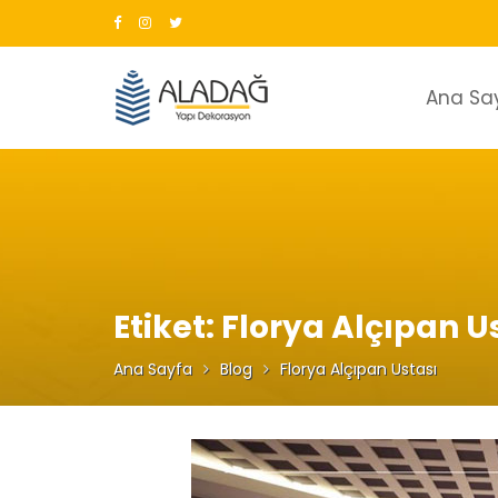
Skip
to
content
Ana Sa
Etiket:
Florya Alçıpan U
Ana Sayfa
Blog
Florya Alçıpan Ustası