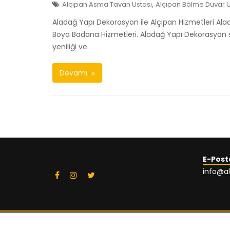
,
Alçıpan Asma Tavan Ustası
Alçıpan Bölme Duvar U
Aladağ Yapı Dekorasyon ile Alçıpan Hizmetleri Ala
Boya Badana Hizmetleri. Aladağ Yapı Dekorasyon son
yeniliği ve
Devamı
E-Post
info@a