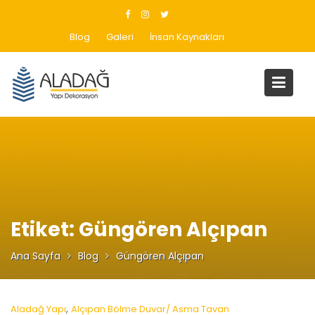
Skip
to
Blog
Galeri
İnsan Kaynakları
content
Etiket:
Güngören Alçıpan
Ana Sayfa
Blog
Güngören Alçıpan
,
Aladağ Yapı
Alçıpan Bölme Duvar/ Asma Tavan