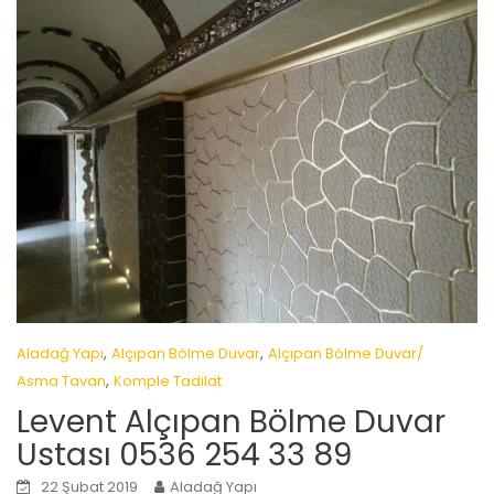
,
,
Aladağ Yapı
Alçıpan Bölme Duvar
Alçıpan Bölme Duvar/
,
Asma Tavan
Komple Tadilat
Levent Alçıpan Bölme Duvar
Ustası 0536 254 33 89
22 Şubat 2019
Aladağ Yapı