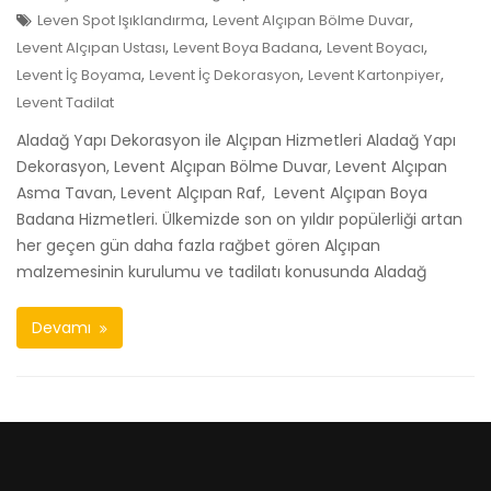
,
,
Leven Spot Işıklandırma
Levent Alçıpan Bölme Duvar
,
,
,
Levent Alçıpan Ustası
Levent Boya Badana
Levent Boyacı
,
,
,
Levent İç Boyama
Levent İç Dekorasyon
Levent Kartonpiyer
Levent Tadilat
Aladağ Yapı Dekorasyon ile Alçıpan Hizmetleri Aladağ Yapı
Dekorasyon, Levent Alçıpan Bölme Duvar, Levent Alçıpan
Asma Tavan, Levent Alçıpan Raf, Levent Alçıpan Boya
Badana Hizmetleri. Ülkemizde son on yıldır popülerliği artan
her geçen gün daha fazla rağbet gören Alçıpan
malzemesinin kurulumu ve tadilatı konusunda Aladağ
Devamı