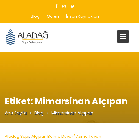
Skip
to
Blog
Galeri
İnsan Kaynakları
content
Etiket:
Mimarsinan Alçıpan
Ana Sayfa
Blog
Mimarsinan Alçıpan
,
Aladağ Yapı
Alçıpan Bölme Duvar/ Asma Tavan