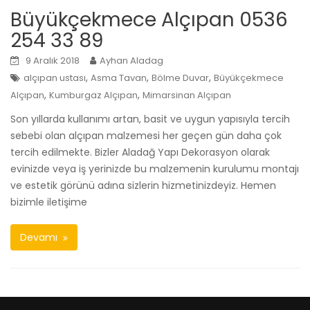
Büyükçekmece Alçıpan 0536
254 33 89
9 Aralık 2018
Ayhan Aladag
,
,
,
alçıpan ustası
Asma Tavan
Bölme Duvar
Büyükçekmece
,
,
Alçıpan
Kumburgaz Alçıpan
Mimarsinan Alçıpan
Son yıllarda kullanımı artan, basit ve uygun yapısıyla tercih
sebebi olan alçıpan malzemesi her geçen gün daha çok
tercih edilmekte. Bizler Aladağ Yapı Dekorasyon olarak
evinizde veya iş yerinizde bu malzemenin kurulumu montajı
ve estetik görünü adına sizlerin hizmetinizdeyiz. Hemen
bizimle iletişime
Devamı