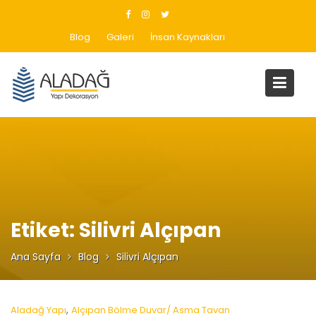
Skip
to
Blog
Galeri
İnsan Kaynakları
content
Etiket:
Silivri Alçıpan
Ana Sayfa
Blog
Silivri Alçıpan
,
Aladağ Yapı
Alçıpan Bölme Duvar/ Asma Tavan