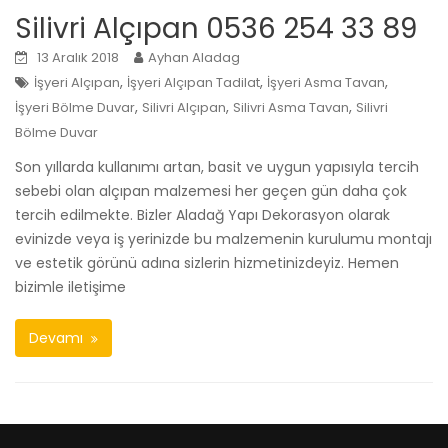
Silivri Alçıpan 0536 254 33 89
13 Aralık 2018
Ayhan Aladag
,
,
,
İşyeri Alçıpan
İşyeri Alçıpan Tadilat
İşyeri Asma Tavan
,
,
,
İşyeri Bölme Duvar
Silivri Alçıpan
Silivri Asma Tavan
Silivri
Bölme Duvar
Son yıllarda kullanımı artan, basit ve uygun yapısıyla tercih
sebebi olan alçıpan malzemesi her geçen gün daha çok
tercih edilmekte. Bizler Aladağ Yapı Dekorasyon olarak
evinizde veya iş yerinizde bu malzemenin kurulumu montajı
ve estetik görünü adına sizlerin hizmetinizdeyiz. Hemen
bizimle iletişime
Devamı