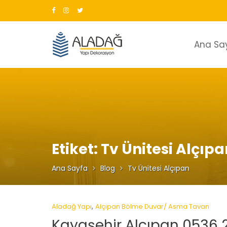
Skip
to
content
Ana Sa
Etiket:
Tv Ünitesi Alçıpa
Ana Sayfa
Blog
Tv Ünitesi Alçıpan
,
Aladağ Yapı
Alçıpan Bölme Duvar/ Asma Tavan
Kayaşehir Alçıpan 0536 