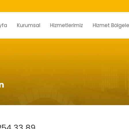
yfa
Kurumsal
Hizmetlerimiz
Hizmet Bölgele
n
254 33 89