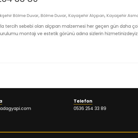
,
,
,
kşehir Bölme Duvar
Bölme Duvar
Kayaşehir Alçıpan
Kayaşehir Asm
sıyla tercih sebebi olan alçıpan malzemesi her geçen gün daha ço
kurulumu montajı ve estetik görünü adına sizlerin hizmetinizdeyi
a
Telefon
ladagyapi.com
0536 254 33 89