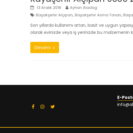
13 Aralık 2018
Ayhan Aladag
,
,
Başakşehir Alçıpan
Başakşehir Asma Tavan
Başa
Son yıllarda kullanımı artan, basit ve uygun yapı
olarak evinizde veya iş yerinizde bu malzemenin 
Devamı
E-Post
info@a