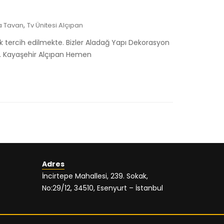
,
a Tavan
Tv Ünitesi Alçıpan
k tercih edilmekte. Bizler Aladağ Yapı Dekorasyon
z. Kayaşehir Alçıpan Hemen
Adres
İncirtepe Mahallesi, 239. Sokak,
No:29/12, 34510, Esenyurt – İstanbul