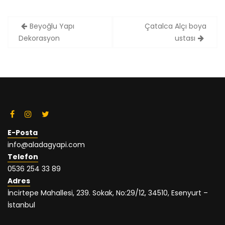
Yazı
Beyoğlu Yapı
Çatalca Alçı boya
dolaşımı
Dekorasyon
ustası
E-Posta
info@aladagyapi.com
Telefon
0536 254 33 89
Adres
İncirtepe Mahallesi, 239. Sokak, No:29/12, 34510, Esenyurt –
İstanbul