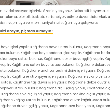
 ev dekorasyon işlerinizi özenle yapıyoruz. Dekoratif boyama, st
e mantolama, elektrik tesisatı, kartonpiyer, bölme duvar sistemleri,
 iyisini yapmaya ve memnuniyetinizi sağlamaya çalışıyoruz.
Bizi arayın, pişman olmayın!
oya işleri yapılır, Kağıthane boya ustası bulunur, Kağıthane boya iş
ı bulunur, Kağıthane boya badana işleri yapılır, Kağıthane bada
or boya ustası bulunur, Kağıthane dekor boya işçiliği yapılır, Ka
i yapılır, Kağıthane saten boya ustası bulunur, Kağıthane dekoras
atcı bulunur, Kağıthane anahtar teslimi daire işleri yapılır, Kağıth
apılır, Kağıthane stronpiyer işleri yapılır, Kağıthane stronpiyerci 
 ustası, Kağıthane taş duvar işleri yapılır, Kağıthane dekor duvar u
onpiyer ustası bulunur, Kağıthane alçı işçiliği yapılır, Kağıthane al
Kağıthane sıva alçı işleri yapılır, Kağıthane makina alçısı yapılır, 
 Kağıthane kağıtçı ustası bulunur, Kağıthane duvar kağıdı ustası bu
ıthane duvar işçiliği yapılır, Kağıthane sıva işleri yapılır, Kağıtha