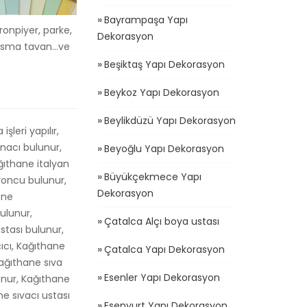
Bayrampaşa Yapı
ronpiyer, parke,
Dekorasyon
 asma tavan...ve
Beşiktaş Yapı Dekorasyon
Beykoz Yapı Dekorasyon
Beylikdüzü Yapı Dekorasyon
leri yapılır,
nacı bulunur,
Beyoğlu Yapı Dekorasyon
ğıthane italyan
Büyükçekmece Yapı
yoncu bulunur,
Dekorasyon
ane
bulunur,
Çatalca Alçı boya ustası
stası bulunur,
çıcı, Kağıthane
Çatalca Yapı Dekorasyon
Kağıthane sıva
Esenler Yapı Dekorasyon
lunur, Kağıthane
ne sıvacı ustası
Esenyurt Yapı Dekorasyon