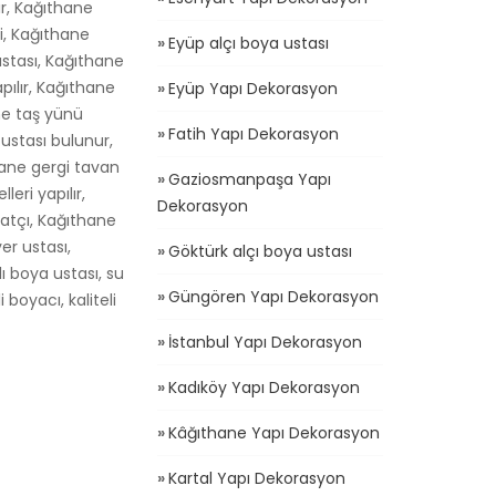
ır, Kağıthane
ği, Kağıthane
Eyüp alçı boya ustası
 ustası, Kağıthane
pılır, Kağıthane
Eyüp Yapı Dekorasyon
ne taş yünü
Fatih Yapı Dekorasyon
 ustası bulunur,
hane gergi tavan
Gaziosmanpaşa Yapı
eri yapılır,
Dekorasyon
satçı, Kağıthane
yer ustası,
Göktürk alçı boya ustası
ı boya ustası, su
Güngören Yapı Dekorasyon
 boyacı, kaliteli
İstanbul Yapı Dekorasyon
Kadıköy Yapı Dekorasyon
Kâğıthane Yapı Dekorasyon
Kartal Yapı Dekorasyon