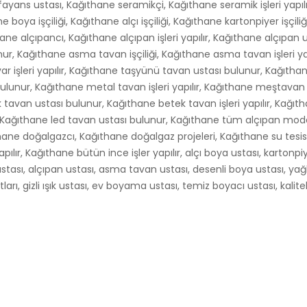
 fayans ustası, Kağıthane seramikçi, Kağıthane seramik işleri yapıl
 boya işçiliği, Kağıthane alçı işçiliği, Kağıthane kartonpiyer işçili
thane alçıpancı, Kağıthane alçıpan işleri yapılır, Kağıthane alçıpan
nur, Kağıthane asma tavan işçiliği, Kağıthane asma tavan işleri ya
 işleri yapılır, Kağıthane taşyünü tavan ustası bulunur, Kağıtha
 bulunur, Kağıthane metal tavan işleri yapılır, Kağıthane meştavan
 tavan ustası bulunur, Kağıthane betek tavan işleri yapılır, Kağıt
r, Kağıthane led tavan ustası bulunur, Kağıthane tüm alçıpan modell
ıthane doğalgazcı, Kağıthane doğalgaz projeleri, Kağıthane su tesi
yapılır, Kağıthane bütün ince işler yapılır, alçı boya ustası, kartonpi
stası, alçıpan ustası, asma tavan ustası, desenli boya ustası, yağl
rı, gizli ışık ustası, ev boyama ustası, temiz boyacı ustası, kaliteli