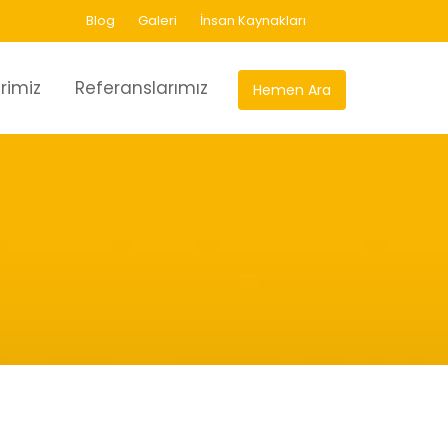
Blog
Galeri
İnsan Kaynakları
rimiz
Referanslarımız
Hemen Ara