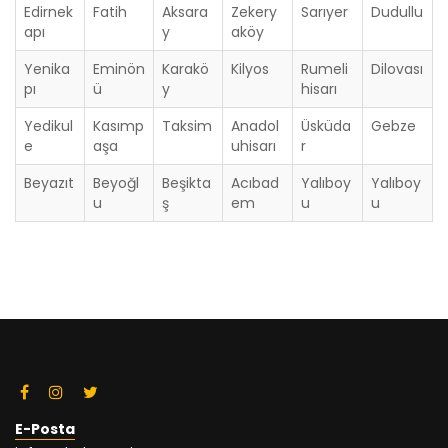
Edirnek
Fatih
Aksara
Zekery
Sarıyer
Dudullu
apı
y
aköy
Yenika
Eminön
Karakö
Kilyos
Rumeli
Dilovası
pı
ü
y
hisarı
Yedikul
Kasımp
Taksim
Anadol
Üsküda
Gebze
e
aşa
uhisarı
r
Beyazıt
Beyoğl
Beşikta
Acıbad
Yalıboy
Yalıboy
u
ş
em
u
u
E-Posta