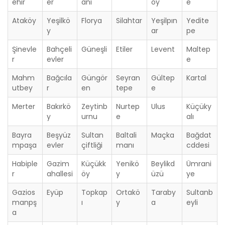
ehir
er
anı
öy
e
Ataköy
Yeşilkö
Florya
Silahtar
Yeşilpın
Yedite
y
ar
pe
Şinevle
Bahçeli
Güneşli
Etiler
Levent
Maltep
r
evler
e
Mahm
Bağcıla
Güngör
Seyran
Gültep
Kartal
utbey
r
en
tepe
e
Merter
Bakırkö
Zeytinb
Nurtep
Ulus
Küçüky
y
urnu
e
alı
Bayra
Beşyüz
Sultan
Baltali
Maçka
Bağdat
mpaşa
evler
çiftliği
manı
cddesi
Habiple
Gazim
Küçükk
Yenikö
Beylikd
Ümrani
r
ahallesi
öy
y
üzü
ye
Gazios
Eyüp
Topkap
Ortakö
Taraby
Sultanb
manpş
ı
y
a
eyli
a