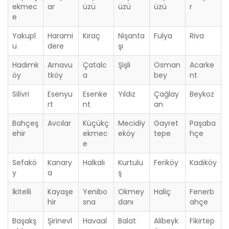
ekmec
ar
üzü
üzü
üzü
r
e
Yakupl
Harami
Kıraç
Nişanta
Fulya
Riva
u
dere
şı
Hadımk
Arnavu
Çatalc
Şişli
Osman
Acarke
öy
tköy
a
bey
nt
Silivri
Esenyu
Esenke
Yıldız
Çağlay
Beykoz
rt
nt
an
Bahçeş
Avcılar
Küçükç
Mecidiy
Gayret
Paşaba
ehir
ekmec
eköy
tepe
hçe
e
Sefakö
Kanary
Halkalı
Kurtulu
Feriköy
Kadıköy
y
a
ş
İkitelli
Kayaşe
Yenibo
Okmey
Haliç
Fenerb
hir
sna
danı
ahçe
Başakş
Şirinevl
Havaal
Balat
Alibeyk
Fikirtep