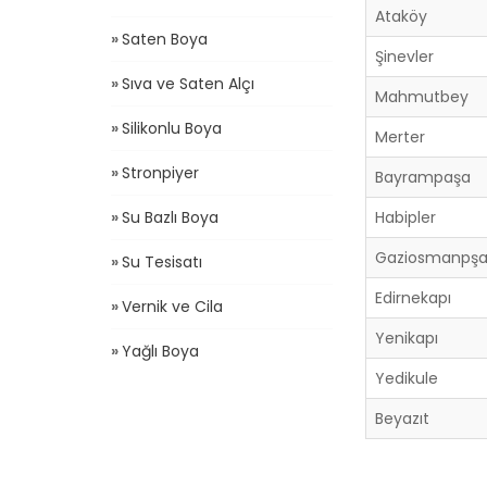
Ataköy
Saten Boya
Şinevler
Sıva ve Saten Alçı
Mahmutbey
Silikonlu Boya
Merter
Stronpiyer
Bayrampaşa
Su Bazlı Boya
Habipler
Gaziosmanpş
Su Tesisatı
Edirnekapı
Vernik ve Cila
Yenikapı
Yağlı Boya
Yedikule
Beyazıt