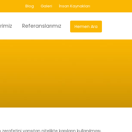
Blog
Galeri
İnsan Kaynakları
rimiz
Referanslarımız
Hemen Ara
rafetini yansıtan nitelikte kapıların kullanılması,