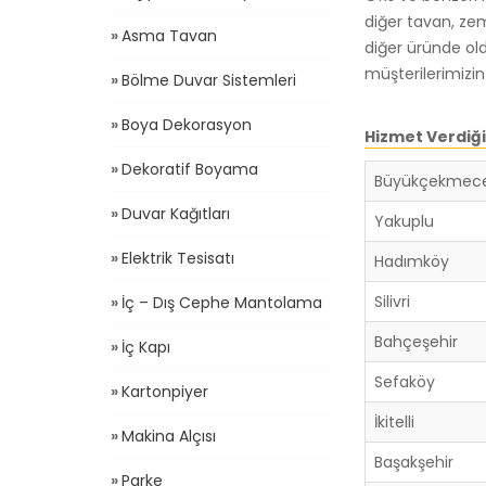
diğer tavan, ze
Asma Tavan
diğer üründe ol
müşterilerimizi
Bölme Duvar Sistemleri
Boya Dekorasyon
Hizmet Verdiği
Dekoratif Boyama
Büyükçekmec
Duvar Kağıtları
Yakuplu
Elektrik Tesisatı
Hadımköy
Silivri
İç – Dış Cephe Mantolama
Bahçeşehir
İç Kapı
Sefaköy
Kartonpiyer
İkitelli
Makina Alçısı
Başakşehir
Parke