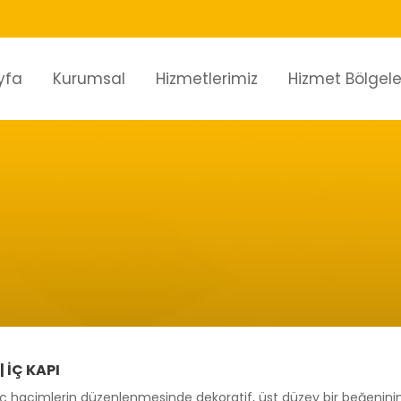
yfa
Kurumsal
Hizmetlerimiz
Hizmet Bölgele
 İÇ KAPI
iç hacimlerin düzenlenmesinde dekoratif, üst düzey bir beğeninin ze