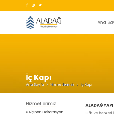
Skip
to
content
Ana Sa
İç Kapı
Ana Sayfa
Hizmetlerimiz
İç Kapı
ALADAĞ YAPI |
Alçıpan Dekorasyon
Ofis ve benzeri 