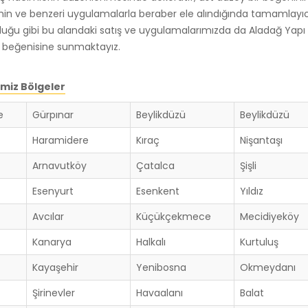
min ve benzeri uygulamalarla beraber ele alındığında tamamlayıcı
duğu gibi bu alandaki satış ve uygulamalarımızda da Aladağ Yapı
n beğenisine sunmaktayız.
miz Bölgeler
e
Gürpınar
Beylikdüzü
Beylikdüzü
Haramidere
Kıraç
Nişantaşı
Arnavutköy
Çatalca
Şişli
Esenyurt
Esenkent
Yıldız
Avcılar
Küçükçekmece
Mecidiyeköy
Kanarya
Halkalı
Kurtuluş
Kayaşehir
Yenibosna
Okmeydanı
Şirinevler
Havaalanı
Balat