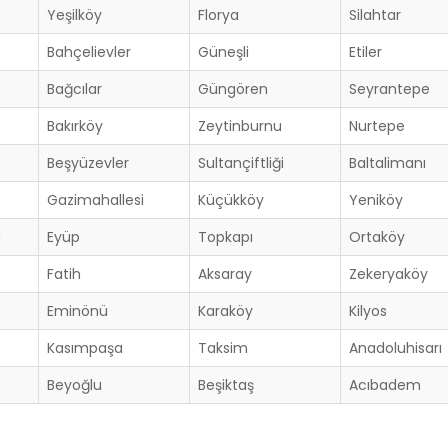
Yeşilköy
Florya
Silahtar
Bahçelievler
Güneşli
Etiler
Bağcılar
Güngören
Seyrantepe
Bakırköy
Zeytinburnu
Nurtepe
Beşyüzevler
Sultançiftliği
Baltalimanı
Gazimahallesi
Küçükköy
Yeniköy
a
Eyüp
Topkapı
Ortaköy
Fatih
Aksaray
Zekeryaköy
Eminönü
Karaköy
Kilyos
Kasımpaşa
Taksim
Anadoluhisarı
Beyoğlu
Beşiktaş
Acıbadem