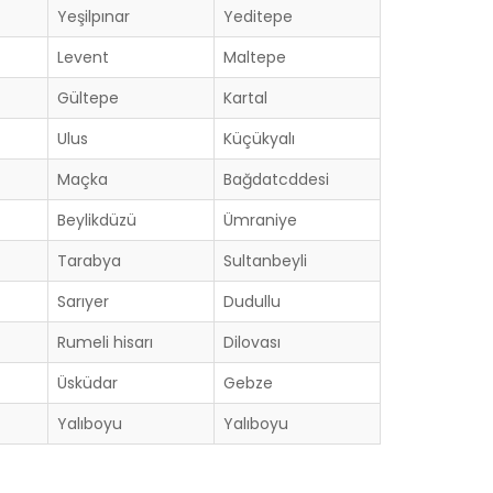
Yeşilpınar
Yeditepe
Levent
Maltepe
Gültepe
Kartal
Ulus
Küçükyalı
Maçka
Bağdatcddesi
Beylikdüzü
Ümraniye
Tarabya
Sultanbeyli
Sarıyer
Dudullu
Rumeli hisarı
Dilovası
Üsküdar
Gebze
Yalıboyu
Yalıboyu