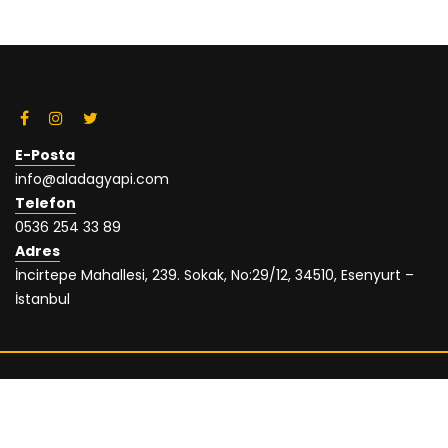
E-Posta
info@aladagyapi.com
Telefon
0536 254 33 89
Adres
İncirtepe Mahallesi, 239. Sokak, No:29/12, 34510, Esenyurt –
İstanbul
© 2018 Aladağ Yapı |
Laçin Bilişim
Blog
Galeri
İnsan Kaynakları