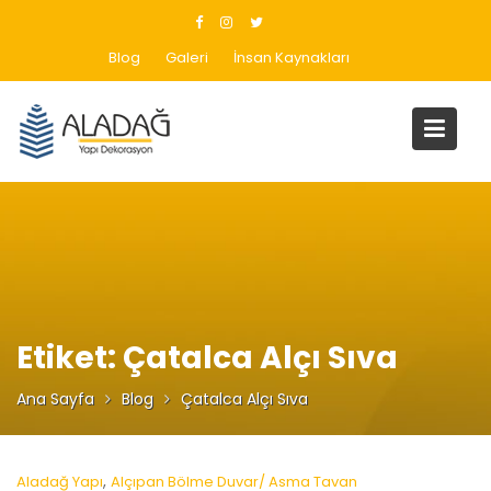
Skip
to
Blog
Galeri
İnsan Kaynakları
content
Etiket:
Çatalca Alçı Sıva
Ana Sayfa
Blog
Çatalca Alçı Sıva
,
Aladağ Yapı
Alçıpan Bölme Duvar/ Asma Tavan