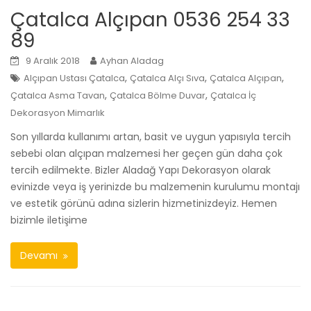
Çatalca Alçıpan 0536 254 33
89
9 Aralık 2018
Ayhan Aladag
,
,
,
Alçıpan Ustası Çatalca
Çatalca Alçı Sıva
Çatalca Alçıpan
,
,
Çatalca Asma Tavan
Çatalca Bölme Duvar
Çatalca İç
Dekorasyon Mimarlık
Son yıllarda kullanımı artan, basit ve uygun yapısıyla tercih
sebebi olan alçıpan malzemesi her geçen gün daha çok
tercih edilmekte. Bizler Aladağ Yapı Dekorasyon olarak
evinizde veya iş yerinizde bu malzemenin kurulumu montajı
ve estetik görünü adına sizlerin hizmetinizdeyiz. Hemen
bizimle iletişime
Devamı