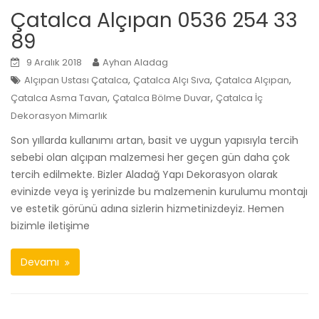
Çatalca Alçıpan 0536 254 33
89
9 Aralık 2018
Ayhan Aladag
,
,
,
Alçıpan Ustası Çatalca
Çatalca Alçı Sıva
Çatalca Alçıpan
,
,
Çatalca Asma Tavan
Çatalca Bölme Duvar
Çatalca İç
Dekorasyon Mimarlık
Son yıllarda kullanımı artan, basit ve uygun yapısıyla tercih
sebebi olan alçıpan malzemesi her geçen gün daha çok
tercih edilmekte. Bizler Aladağ Yapı Dekorasyon olarak
evinizde veya iş yerinizde bu malzemenin kurulumu montajı
ve estetik görünü adına sizlerin hizmetinizdeyiz. Hemen
bizimle iletişime
Devamı