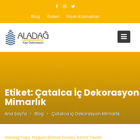
Skip
to
Blog
Galeri
İnsan Kaynakları
content
Etiket:
Çatalca İç Dekorasyon
Mimarlık
Ana Sayfa
Blog
Çatalca İç Dekorasyon Mimarlık
,
Aladağ Yapı
Alçıpan Bölme Duvar/ Asma Tavan