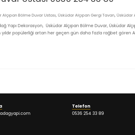
,
,
 Alçıpan Bölme Duvar Ustası
Üsküdar Alçıpan Gergi Tavan
Üsküdar 
ladağ Yapı Dekorasyon, Üsküdar Alçıpan Bölme Duvar, Üsküdar Al
 yıldır popülerliği artan her geçen gün daha fazla rağbet gören 
a
Telefon
ladagyapi.com
0536 254 33 89