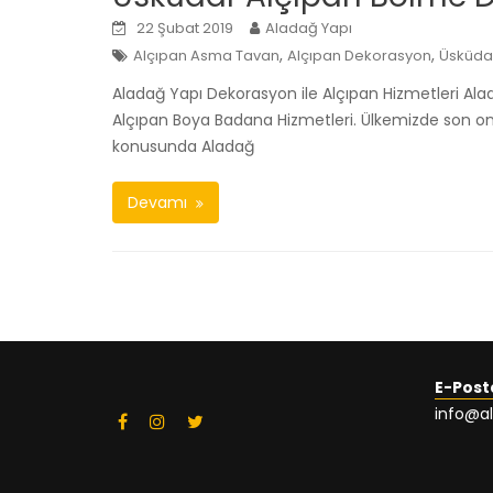
22 Şubat 2019
Aladağ Yapı
,
,
Alçıpan Asma Tavan
Alçıpan Dekorasyon
Üsküdar
Aladağ Yapı Dekorasyon ile Alçıpan Hizmetleri A
Alçıpan Boya Badana Hizmetleri. Ülkemizde son on
konusunda Aladağ
Devamı
E-Post
info@a