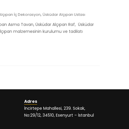
,
Alçıpan İç Dekorasyon
Üsküdar Alçıpan Ustası
çıpan Asma Tavan, Üsküdar Alçıpan Raf, Üsküdar
Alçıpan malzemesinin kurulumu ve tadilatı
Adres
İncirtepe Mahallesi, 239. Sokak,
No:29/12, 34510, Esenyurt – İstanbul