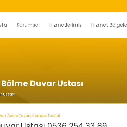
yfa
Kurumsal
Hizmetlerimiz
Hizmet Bölgele
 Bölme Duvar Ustası
r Ustası
,
var/ Asma Tavan
Komple Tadilat
uvar Ustası 0536 254 33 89