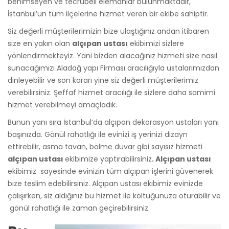
benimseyen ve tecrübeli elemanlar bulunmaktadır,
İstanbul’un tüm ilçelerine hizmet veren bir ekibe sahiptir.
Siz değerli müşterilerimizin bize ulaştığınız andan itibaren
size en yakın olan
alçıpan ustası
ekibimizi sizlere
yönlendirmekteyiz. Yani bizden alacağınız hizmeti size nasıl
sunacağımızı Aladağ yapı Firması aracılığıyla ustalarımızdan
dinleyebilir ve son kararı yine siz değerli müşterilerimiz
verebilirsiniz. Şeffaf hizmet aracılığı ile sizlere daha samimi
hizmet verebilmeyi amaçladık.
Bunun yanı sıra İstanbul’da alçıpan dekorasyon ustaları yanı
başınızda. Gönül rahatlığı ile evinizi iş yerinizi dizayn
ettirebilir, asma tavan, bölme duvar gibi sayısız hizmeti
alçıpan ustası
ekibimize yaptırabilirsiniz
. Alçıpan ustası
ekibimiz sayesinde evinizin tüm alçıpan işlerini güvenerek
bize teslim edebilirsiniz. Alçıpan ustası ekibimiz evinizde
çalışırken, siz aldığınız bu hizmet ile koltuğunuza oturabilir ve
gönül rahatlığı ile zaman geçirebilirsiniz.