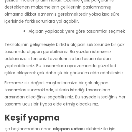
şekilde incelenip alınmalıdır. Özellikle çelik parçalar ile
desteklenen malzemelerin çeliklerinin paslanmamış
olmasına dikkat etmemiz gerekmektedir yoksa kısa süre
içerisinde farklı sorunlara yol açabilir.
Alçıpan yapılacak yere göre tasarımlar seçmek
Teknolojinin gelişmesiyle birlikte alçıpan sektöründe bir çok
tasarımda alçıpan görebilirsiniz. Bu yüzden isterseniz
odalarınıza isterseniz tavanlarınıza bu tasarımlardan
yaptırabilirsiniz. Bu tasarımlara aynı zamanda güzel led
ışıklar ekleyerek çok daha şık bir görünüm elde edebilirsiniz.
Firmamız siz değerli müşterilerimize bir çok alçıpan
tasarımları sunmaktadır, sizlerin istediği tasarımların
arasından dilediğinizi seçebilirsiniz. Bu sayede istediğiniz her
tasarımı ucuz bir fiyata elde etmiş olacaksınız.
Keşif yapma
İşe başlanmadan önce
alçıpan ustası
ekibimiz ile işin