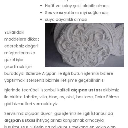
Hafif ve kolay şekil alabilir olması
Ses ve ısı yalıtımını iyi sağlaması
suya dayanıklı olması
Yukarıdaki
maddelere dikkat
ederek siz değerli
müşterilerimize
güzel işler
çıkartmak için
buradayız. Sizlerde Alçıpan ile ilgili bütün işlerinizi bizlere
yaptırmak isterseniz bizimle iletişime geçebilirsiniz.
İşlerinde tecrübeli İstanbul kaliteli
alçıpan ustası
ekibimiz
ile birlikte fabrika, villa, bina, ev, okul, hastane, Daire Bölme
gibi hizmetleri vermekteyiz.
Servisimiz alçıpan duvar gibi işleriniz ile ilgili İstanbul da
alçıpan ustası
ihtiyaçlarınızı karşılamak amacıyla
kurulmuştur. Sizlerin oturduğunuz mekana en yakın olan