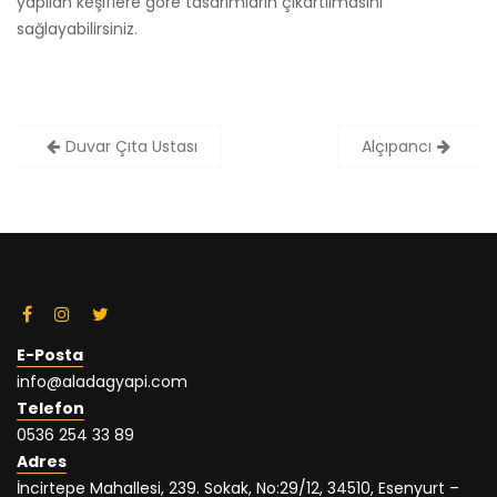
yapılan keşiflere göre tasarımların çıkartılmasını
sağlayabilirsiniz.
Yazı
Duvar Çıta Ustası
Alçıpancı
dolaşımı
E-Posta
info@aladagyapi.com
Telefon
0536 254 33 89
Adres
İncirtepe Mahallesi, 239. Sokak, No:29/12, 34510, Esenyurt –