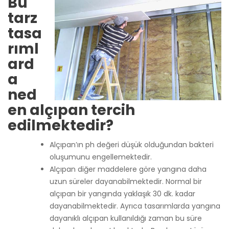
Bu
tarz
tasa
rıml
ard
a
ned
en alçıpan tercih
edilmektedir?
Alçıpan’ın ph değeri düşük olduğundan bakteri
oluşumunu engellemektedir.
Alçıpan diğer maddelere göre yangına daha
uzun süreler dayanabilmektedir. Normal bir
alçıpan bir yangında yaklaşık 30 dk. kadar
dayanabilmektedir. Ayrıca tasarımlarda yangına
dayanıklı alçıpan kullanıldığı zaman bu süre