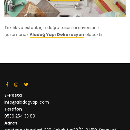
Teknik ve estetik için doğru tasarımı arıyorsanız
çözümünüz
Aladağ Yapı Dekorasyon
olacaktır
E-Posta
info@aladagyapi.com
Telefon
0536 254 33 89
Adres
İncirtepe Mahallesi, 239. Sokak, No:29/12, 34510, Esenyurt –