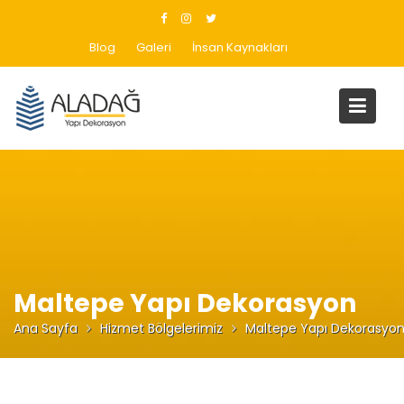
Skip
to
Blog
Galeri
İnsan Kaynakları
content
Maltepe Yapı Dekorasyon
Ana Sayfa
Hizmet Bölgelerimiz
Maltepe Yapı Dekorasyo